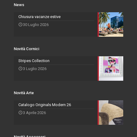
Novità Cornici
Rivenditori Salvadori
Portafoto
News
Novità Accessori
Agenti
Specchiere
Chiusura vacanze estive
30 Luglio 2026
Novità Arte
Novità Cornici
Stripes Collection
3 Luglio 2026
Novità Arte
Catalogo Originals Modern 26
3 Aprile 2026
Novità Accessori