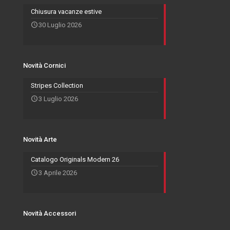
Novità Accessori
Agenti
Specchiere
Chiusura vacanze estive
30 Luglio 2026
Novità Arte
Novità Cornici
Stripes Collection
3 Luglio 2026
Novità Arte
Catalogo Originals Modern 26
3 Aprile 2026
Novità Accessori