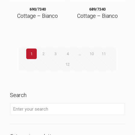
690/7340
689/7340
Cottage – Bianco
Cottage – Bianco
1
2
3
4
…
10
11
12
Search