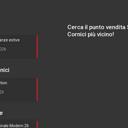
Cerca il punto vendita
Cornici più vicino!
anze estive
2026
nici
ction
026
e
ginals Modern 26