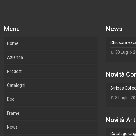
Menu
News
Chiusura vac
Home
30 Luglio 
Azienda
Prodotti
La nostra azienda
Novità Cor
Cataloghi
Cosa Produciamo
Cornici
Stripes Colle
3 Luglio 2
Doc
Cornici Lab.Art
Accessori
Cornici
Frame
Legni utilizzati
Arte
Accessori
Novità Art
News
Ambiente e sostenibilità
Wallpaper
Arte
Catalogo Ori