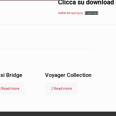
Clicca su download
leaflet-A4-spring-lq
Download
xi Bridge
Voyager Collection
Read more
Read more