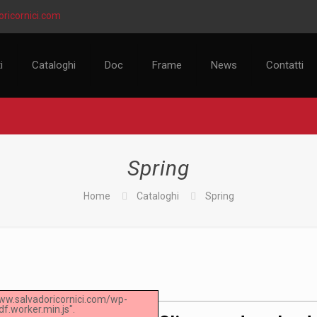
ricornici.com
i
Cataloghi
Doc
Frame
News
Contatti
Spring
Home
Cataloghi
Spring
/www.salvadoricornici.com/wp-
f.worker.min.js".