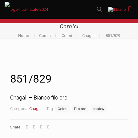
Cornici
Home
Cornici
Colori
Chagall
851/829
851/829
Chagall – Bianco filo oro
Categoria:
Chagall
Tag:
Colori
Filo oro
shabby
Share