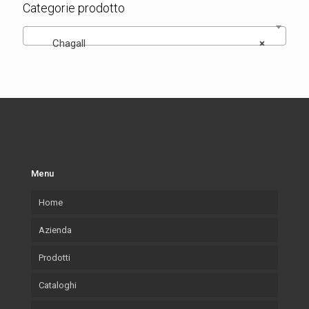
Categorie prodotto
Chagall
×
Menu
Home
Azienda
Prodotti
La nostra azienda
Cataloghi
Cosa Produciamo
Cornici