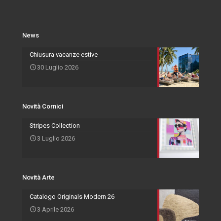
Salvadori Live
Azienda
Svuota Tasche
Novità Cornici
Rivenditori Salvadori
Portafoto
News
Novità Accessori
Agenti
Specchiere
Chiusura vacanze estive
30 Luglio 2026
Novità Arte
Novità Cornici
Stripes Collection
3 Luglio 2026
Novità Arte
Catalogo Originals Modern 26
3 Aprile 2026