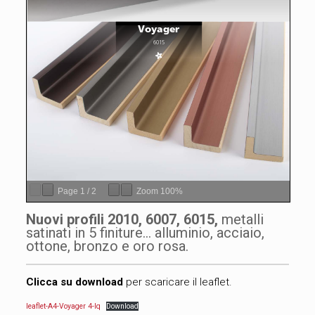
Page
1
/
2
Zoom
100%
Nuovi profili 2010, 6007, 6015,
metalli
satinati in 5 finiture… alluminio, acciaio,
ottone, bronzo e oro rosa.
Clicca su download
per scaricare il leaflet.
leaflet-A4-Voyager 4-lq
Download