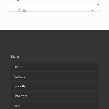
Rialto
×
Menu
Home
Azienda
Prodotti
La nostra azienda
Cataloghi
Cosa Produciamo
Cornici
Doc
Cornici Lab.Art
Accessori
Cornici