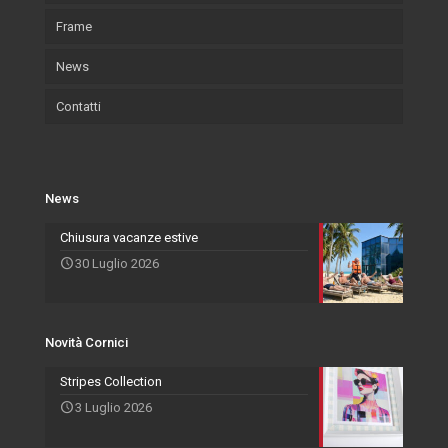
Frame
Legni utilizzati
Arte
Accessori
News
Ambiente e sostenibilità
Wallpaper
Arte
Contatti
Certificazioni
Wallpaper
Eventi e Fiere
Quadri
Salvadori Live
Azienda
Svuota Tasche
Novità Cornici
Rivenditori Salvadori
Portafoto
News
Novità Accessori
Agenti
Specchiere
Chiusura vacanze estive
30 Luglio 2026
Novità Arte
Novità Cornici
Stripes Collection
3 Luglio 2026