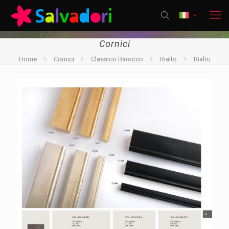
Cornici
Home
Cornici
Classico Barocco
Rialto
Rialto