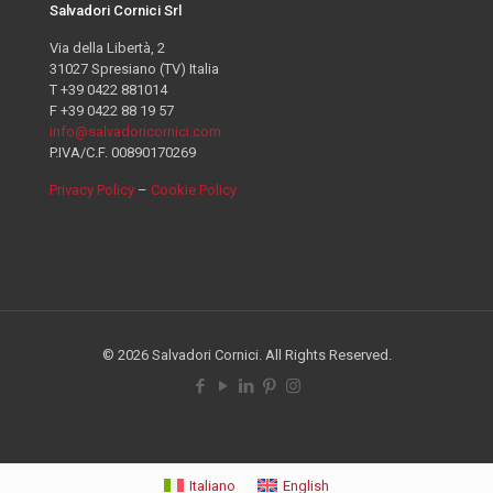
Salvadori Cornici Srl
Via della Libertà, 2
31027 Spresiano (TV) Italia
T +39 0422 881014
F +39 0422 88 19 57
info@salvadoricornici.com
P.IVA/C.F. 00890170269
Privacy Policy
–
Cookie Policy
© 2026 Salvadori Cornici. All Rights Reserved.
Italiano
English