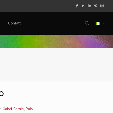
Contatti
o
e:
Colori
,
Cornici
,
Polo