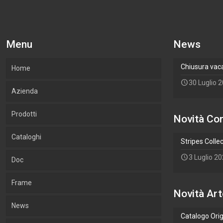
Menu
News
Chiusura vac
Home
30 Luglio 
Azienda
Prodotti
La nostra azienda
Novità Cor
Cataloghi
Cosa Produciamo
Cornici
Stripes Colle
3 Luglio 2
Doc
Cornici Lab.Art
Accessori
Cornici
Frame
Legni utilizzati
Arte
Accessori
Novità Art
Aggiungi un Pol
News
Ambiente e sostenibilità
Wallpaper
Arte
Catalogo Ori