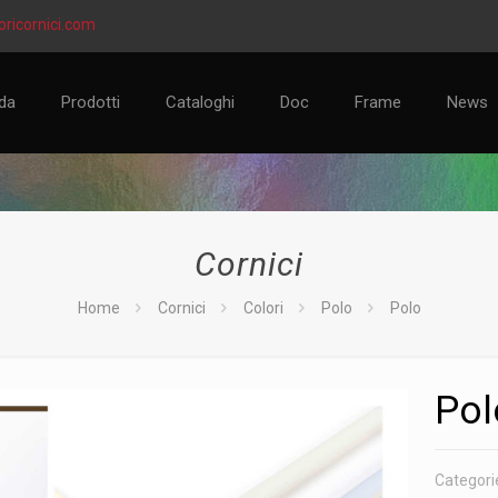
ricornici.com
da
Prodotti
Cataloghi
Doc
Frame
News
Cornici
Home
Cornici
Colori
Polo
Polo
Pol
Categori