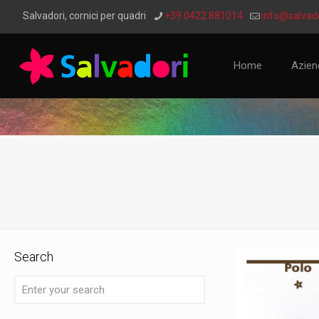
Salvadori, cornici per quadri
+39 0422 881014
info@salvado
Home
Azien
Search