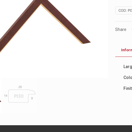
COD:
PI
Share
Infor
Lar
Col
Fini