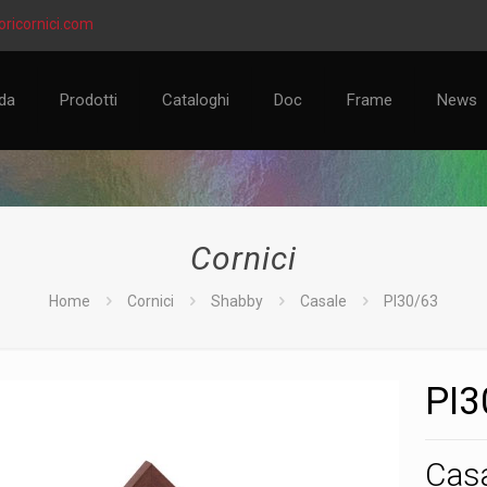
ricornici.com
da
Prodotti
Cataloghi
Doc
Frame
News
Cornici
Home
Cornici
Shabby
Casale
PI30/63
PI3
Casa