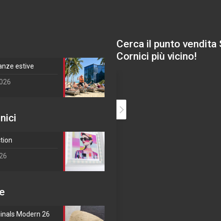
Cerca il punto vendita
Cornici più vicino!
anze estive
2026
nici
ction
026
e
igono
ginals Modern 26