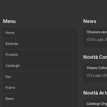
Menu
News
Chiusura vac
Home
30 Luglio 
Azienda
Prodotti
La nostra azienda
Novità Cor
Cataloghi
Cosa Produciamo
Cornici
Stripes Colle
3 Luglio 2
Doc
Cornici Lab.Art
Accessori
Cornici
Frame
Legni utilizzati
Arte
Accessori
Novità Art
Aggiungi un Pol
News
Ambiente e sostenibilità
Wallpaper
Arte
Catalogo Ori