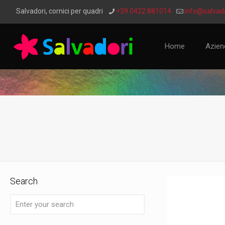
Salvadori, cornici per quadri
+39 0422 881014
info@salvado
Home
Azien
Search