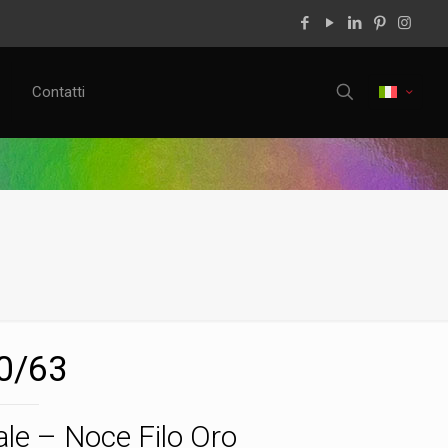
Contatti
0/63
le – Noce Filo Oro