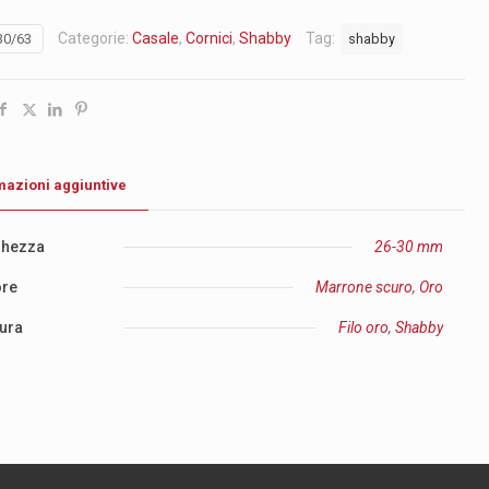
Categorie:
Casale
,
Cornici
,
Shabby
Tag:
30/63
shabby
mazioni aggiuntive
ghezza
26-30 mm
ore
Marrone scuro
,
Oro
tura
Filo oro
,
Shabby