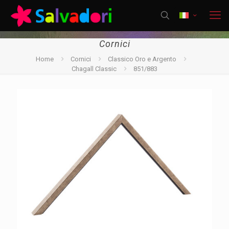
Cornici
Home
Cornici
Classico Oro e Argento
Chagall Classic
851/883