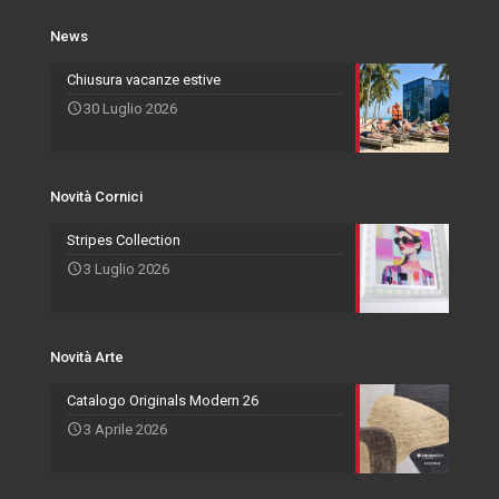
Novità Cornici
Rivenditori Salvadori
Portafoto
News
Novità Accessori
Agenti
Specchiere
Chiusura vacanze estive
30 Luglio 2026
Novità Arte
Novità Cornici
Stripes Collection
3 Luglio 2026
Novità Arte
Catalogo Originals Modern 26
3 Aprile 2026