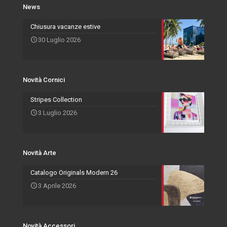
Novità Cornici
Rivenditori Salvadori
Portafoto
News
Novità Accessori
Agenti
Specchiere
Chiusura vacanze estive
30 Luglio 2026
Novità Arte
Novità Cornici
Stripes Collection
3 Luglio 2026
Novità Arte
Catalogo Originals Modern 26
3 Aprile 2026
Novità Accessori