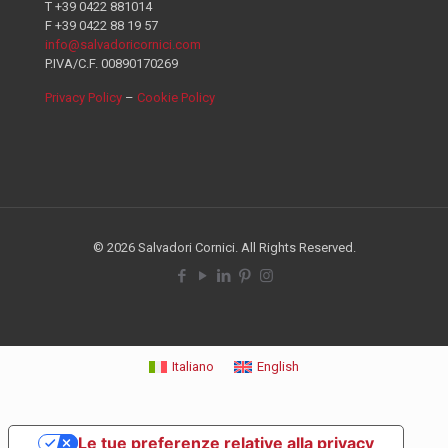
T +39 0422 881014
F +39 0422 88 19 57
info@salvadoricornici.com
P.IVA/C.F. 00890170269
Privacy Policy
–
Cookie Policy
© 2026 Salvadori Cornici. All Rights Reserved.
Italiano
English
Le tue preferenze relative alla privacy