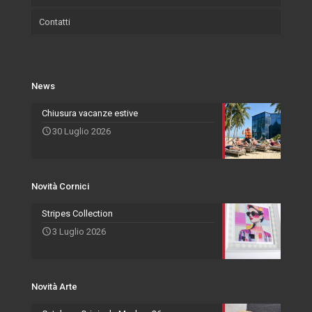
Contatti
Certificazioni
Wallpaper
Eventi e Fiere
Quadri
Salvadori Live
Azienda
Svuota Tasche
Novità Cornici
Rivenditori Salvadori
Portafoto
News
Novità Accessori
Agenti
Specchiere
Chiusura vacanze estive
30 Luglio 2026
Novità Arte
Novità Cornici
Stripes Collection
3 Luglio 2026
Novità Arte