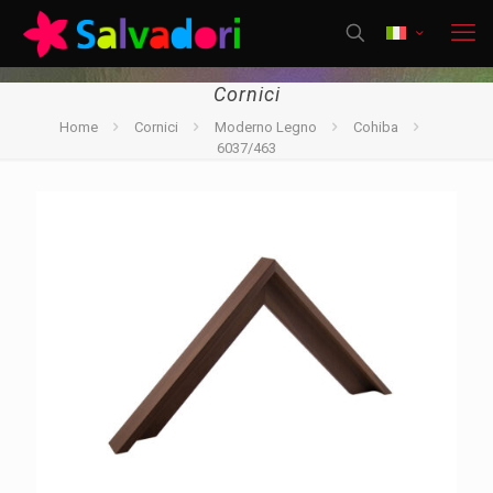
Cornici
Home
Cornici
Moderno Legno
Cohiba
6037/463