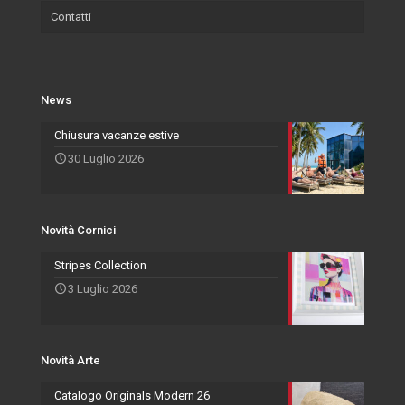
Contatti
Certificazioni
Wallpaper
Eventi e Fiere
Quadri
Salvadori Live
Azienda
Svuota Tasche
Novità Cornici
Rivenditori Salvadori
Portafoto
News
Novità Accessori
Agenti
Specchiere
Chiusura vacanze estive
30 Luglio 2026
Novità Arte
Novità Cornici
Stripes Collection
3 Luglio 2026
Novità Arte
Catalogo Originals Modern 26