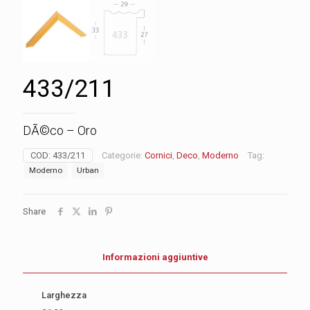
433/211
DÃ©co – Oro
COD:
433/211
Categorie:
Cornici
,
Deco
,
Moderno
Tag:
Moderno
Urban
Share
Informazioni aggiuntive
Larghezza