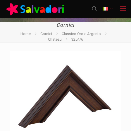
Cornici
Home
Cornici
Classico Oro e Argento
Chateau
325/76