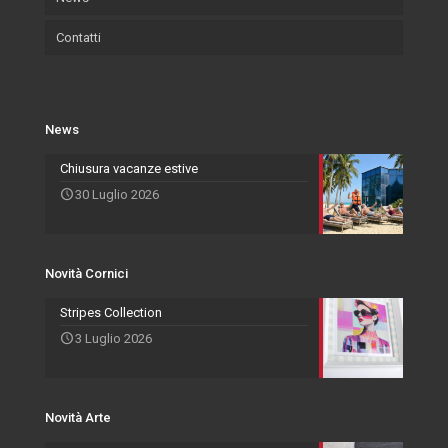
Contatti
Certificazioni
Wallpaper
Eventi e Fiere
Quadri
Salvadori Live
Azienda
Svuota Tasche
Novità Cornici
Rivenditori Salvadori
Portafoto
News
Novità Accessori
Agenti
Specchiere
Chiusura vacanze estive
30 Luglio 2026
Novità Arte
Novità Cornici
Stripes Collection
3 Luglio 2026
Novità Arte