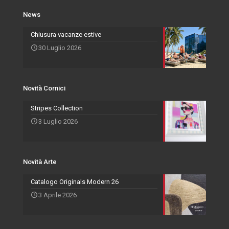
Novità Cornici
Rivenditori Salvadori
Portafoto
News
Novità Accessori
Agenti
Specchiere
Chiusura vacanze estive
30 Luglio 2026
Novità Arte
Novità Cornici
Stripes Collection
3 Luglio 2026
Novità Arte
Catalogo Originals Modern 26
3 Aprile 2026