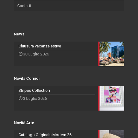
Contatti
Certificazioni
Wallpaper
Eventi e Fiere
Quadri
Salvadori Live
Azienda
Svuota Tasche
Novità Cornici
Rivenditori Salvadori
Portafoto
News
Novità Accessori
Agenti
Specchiere
Chiusura vacanze estive
30 Luglio 2026
Novità Arte
Novità Cornici
Stripes Collection
3 Luglio 2026
Novità Arte
Catalogo Originals Modern 26