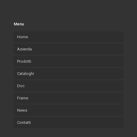
Menu
Home
Azienda
Prodotti
La nostra azienda
Cataloghi
Cosa Produciamo
Cornici
Doc
Cornici Lab.Art
Accessori
Cornici
Frame
Legni utilizzati
Arte
Accessori
News
Ambiente e sostenibilità
Wallpaper
Arte
Contatti
Certificazioni
Wallpaper
Eventi e Fiere
Quadri
Salvadori Live
Azienda
Svuota Tasche