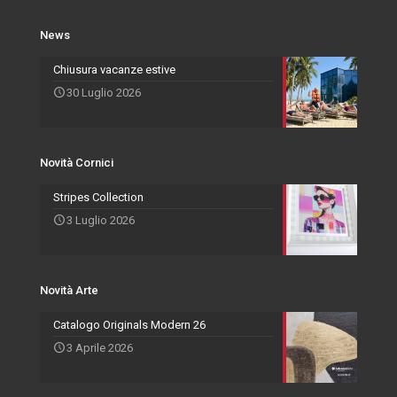
Novità Cornici
Rivenditori Salvadori
Portafoto
News
Novità Accessori
Agenti
Specchiere
Chiusura vacanze estive
30 Luglio 2026
Novità Arte
Novità Cornici
Stripes Collection
3 Luglio 2026
Novità Arte
Catalogo Originals Modern 26
3 Aprile 2026