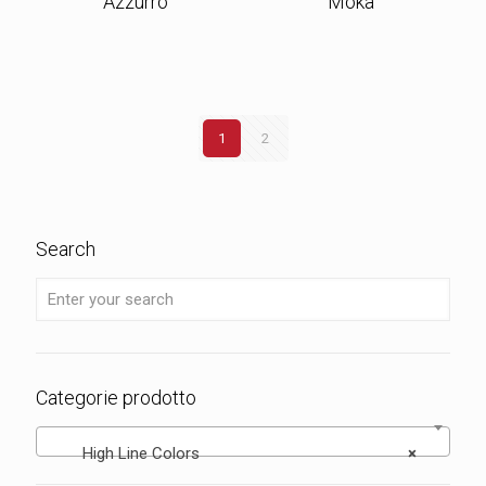
Azzurro
Moka
1
2
Search
Categorie prodotto
High Line Colors
×