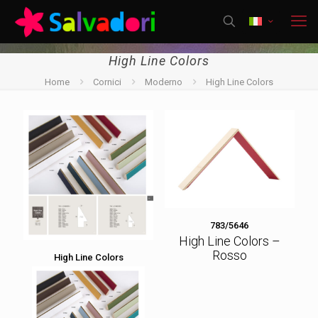
High Line Colors
Home
Cornici
Moderno
High Line Colors
783/5646
High Line Colors –
Rosso
High Line Colors